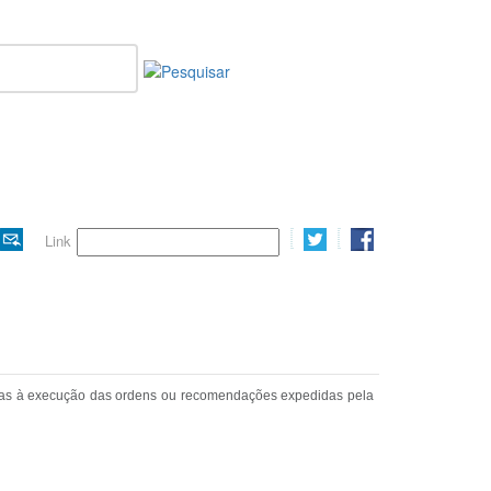
Imprimir
E-
twitter
Sha
Link
mail
árias à execução das ordens ou recomendações expedidas pela