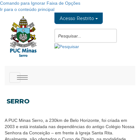
Comando para Ignorar Faixa de Opções
Ir para o conteúdo principal
Acesso Restrito
Toggle
navigation
SERRO
A PUC Minas Serro, a 230km de Belo Horizonte, foi criada em
2003 e está instalada nas dependências do antigo Colégio Nossa
Senhora da Conceição – em frente à Igreja Santa Rita.
Atualmente, são ofertados o Curso de Direito, na modalidade