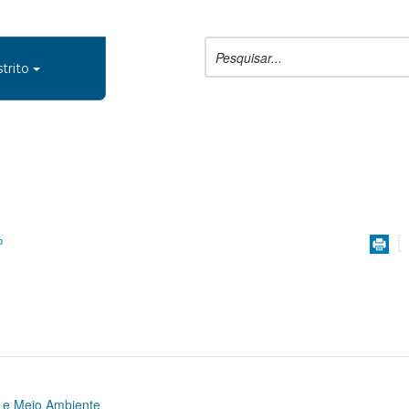
trito
o
 e Meio Ambiente