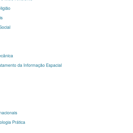
ligião
is
ocial
ecânica
tamento da Informação Espacial
nacionais
logia Prática