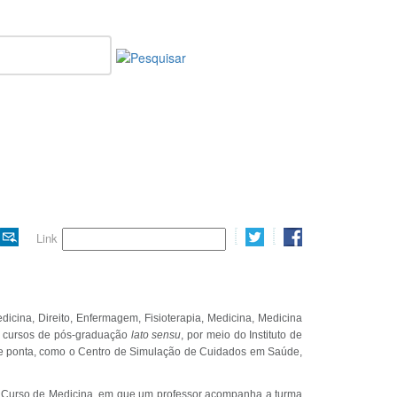
Imprimir
E-
twitter
Sha
Link
mail
icina, Direito, Enfermagem, Fisioterapia, Medicina, Medicina
 cursos de pós-graduação
lato sensu
, por meio do Instituto de
 de ponta, como o Centro de Simulação de Cuidados em Saúde,
 Curso de Medicina, em que um
professor acompanha a turma