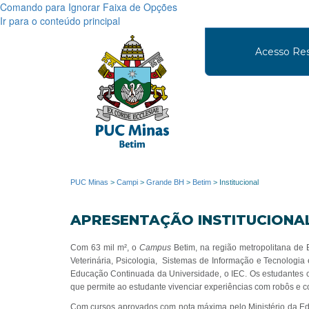
Comando para Ignorar Faixa de Opções
Ir para o conteúdo principal
Acesso Res
PUC Minas
>
Campi
>
Grande BH
>
Betim
>
Institucional
APRESENTAÇÃO INSTITUCIONA
Com 63 mil m², o
Campus
Betim, na região metropolitana de B
Veterinária, Psicologia, Sistemas de Informação e Tecnologi
Educação Continuada da Universidade, o IEC. Os estudantes c
que permite ao estudante vivenciar experiências com robôs e c
Com cursos aprovados com nota máxima pelo Ministério da E