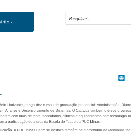
trito
L
elo Horizonte, abriga dez cursos de graduação presencial: Administração, Biomed
a em Análise e Desenvolvimento de Sistemas. O
Campus
também oferece diversos
ontam com mais de trinta laboratórios, clínicas e equipamentos com tecnologia
om a participação de atores da Escola de Teatro da PUC Minas.
ducação, a PUC Minas Betim se destaca também pelo programa de
Mentoring,
no