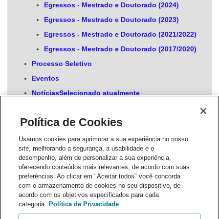
Egressos - Mestrado e Doutorado (2024)
Egressos - Mestrado e Doutorado (2023)
Egressos - Mestrado e Doutorado (2021/2022)
Egressos - Mestrado e Doutorado (2017/2020)
Processo Seletivo
Eventos
Notícias
Selecionado atualmente
PARCERIAS E CONVÊNIOS
Política de Cookies
Internacionalização
Acordos
Usamos cookies para aprimorar a sua experiência no nosso
site, melhorando a segurança, a usabilidade e o
Documentos
desempenho, além de personalizar a sua experiência,
Acesso SGA
oferecendo conteúdos mais relevantes, de acordo com suas
preferências. Ao clicar em "Aceitar todos" você concorda
SGA Professor
com o armazenamento de cookies no seu dispositivo, de
acordo com os objetivos especificados para cada
SGA Aluno
categoria.
Política de Privacidade
Teses e Dissertações