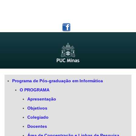
Programa de Pós-graduação em Informática
O PROGRAMA
Apresentação
Objetivos
Colegiado
Docentes
Área de Concentração e Linhas de Pesquisa