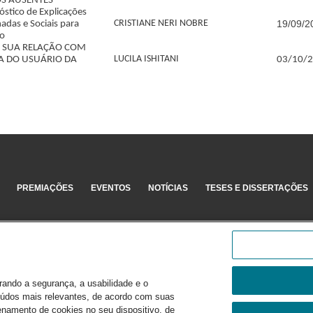
S AUSENTES
stico de Explicações
CRISTIANE NERI NOBRE
19/09/2
nadas e Sociais para
ão
E SUA RELAÇÃO COM
LUCILA ISHITANI
IA DO USUÁRIO DA
03/10/
PREMIAÇÕES
EVENTOS
NOTÍCIAS
TESES E DISSERTAÇÕES
rando a segurança, a usabilidade e o
eúdos mais relevantes, de acordo com suas
enamento de cookies no seu dispositivo, de