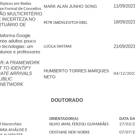
 Tópicos em Redes
11/09/202
MARK ALAN JUNHO SONG
ise Formal de Conceitos
ÃO MULTICRITÉRIO
 INCERTEZA NO
18/09/202
PETR IAKOVLEVITCH EKEL
TUÁRIO DE
ataforma Google
ios adultos pouco
e tecnologias: um
21/09/202
LUCILA ISHITANI
alunos e professores
R: A FRAMEWORK
 TO IDENTIFY
HUMBERTO TORRES MARQUES
MATE ARRIVALS
04/12/202
NETO
UBLIC
 NETWORK
DOUTORADO
ORIENTADOR(A)
DATA D
 hierarchies
SILVIO JAMIL FERZOLI GUIMARÃES
27/03/
ARA ANÁLISE E
CRISTIANE NERI NOBRE
07/07/