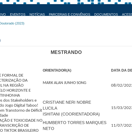
IVO
EVENTOS
NOTÍCIAS
PARCERIAS E CONVÊNIOS
DOCUMENTOS
ACES
Doutorado (2023)
)
MESTRANDO
ORIENTADOR(A)
DATA DA D
E FORMAL DE
CTERIZAÇÃO DA
MARK ALAN JUNHO SONG
L NA REGIÃO
08/02/202
ELO HORIZONTE E
UITINHONHA
es dos Stakeholders e
CRISTIANE NERI NOBRE
o Jogo Digital Taboo!
LUCILA
15/03/202
om Transtorno de Déficit
ISHITANI
(COORIENTADORA)
idade
AÇÃO E TOXICIDADE NO
HUMBERTO TORRES MARQUES
TRANSCRIÇÃO DE
11/07/202
NETO
O TIKTOK BRASILEIRO