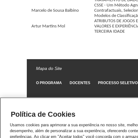
TRATAMENTO DE DADO
Perfil dos egressos
CSSE - Um Método Agnó
Egressos - Mestrado
Marcelo de Sousa Balbino
Contrafactuais, Selecio
e Doutorado (2024)
Modelos de Classificaç
ATRIBUTOS DE JOGOS 
Egressos - Mestrado
Artur Martins Mol
VALORES E EXPERIÊNC
e Doutorado
TERCEIRA IDADE
(2023)
Selecionado
atualmente
Egressos - Mestrado
e Doutorado
(2021/2022)
Egressos - Mestrado
Mapa do Site
e Doutorado
(2017/2020)
O PROGRAMA
DOCENTES
PROCESSO SELETIVO
Processo Seletivo
Eventos
Notícias
PARCERIAS E
Política de Cookies
Parceiros
CONVÊNIOS
Internacionalização
Usamos cookies para aprimorar a sua experiência no nosso site, melho
desempenho, além de personalizar a sua experiência, oferecendo cont
Acordos
preferências. Ao clicar em "Aceitar todos" você concorda com o armaz