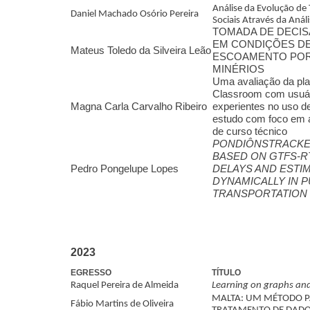
Análise da Evolução de
Pesquisa
Daniel Machado Osório Pereira
Sociais Através da Anál
Horário das aulas
TOMADA DE DECIS
EM CONDIÇÕES DE
Reconhecimento
Mateus Toledo da Silveira Leão
ESCOAMENTO POR
Premiações
MINÉRIOS
Uma avaliação da pl
Bolsas
Classroom com usuár
Discentes
Magna Carla Carvalho Ribeiro
experientes no uso d
estudo com foco em 
Discentes
de curso técnico
Doutorado e
PONDIÔNSTRACKE
Mestrado
BASED ON GTFS-RT
matriculados
Pedro Pongelupe Lopes
DELAYS AND ESTI
2023/2024
DYNAMICALLY IN P
Discentes
TRANSPORTATION
Doutorado e
Mestrado
matriculados
2021/2022
2023
Discentes Mestrado
matriculados
EGRESSO
TÍTULO
2017/2020
Raquel Pereira de Almeida
Learning on graphs and
Egressos
MALTA: UM MÉTODO P
Fábio Martins de Oliveira