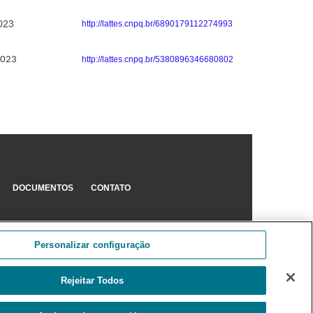
023
http://lattes.cnpq.br/6890179112274993
2023
http://lattes.cnpq.br/5380896346680802
DOCUMENTOS
CONTATO
Personalizar configuração
Rejeitar Todos