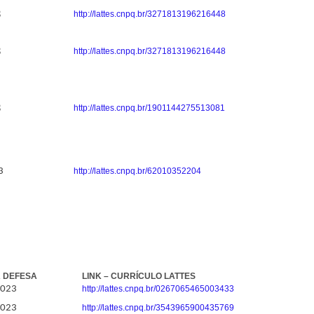
3
http://lattes.cnpq.br/3271813196216448
3
http://lattes.cnpq.br/3271813196216448
3
http://lattes.cnpq.br/1901144275513081
3
http://lattes.cnpq.br/62010352204
A DEFESA
LINK – CURRÍCULO LATTES
2023
http://lattes.cnpq.br/0267065465003433
2023
http://lattes.cnpq.br/3543965900435769