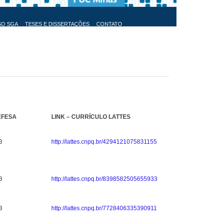
SO SGA
TESES E DISSERTAÇÕES
CONTATO
EFESA
LINK – CURRÍCULO LATTES
3
http://lattes.cnpq.br/4294121075831155
3
http://lattes.cnpq.br/8398582505655933
3
http://lattes.cnpq.br/7728406335390911