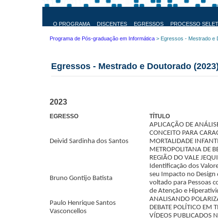
Programa
de
O PROGRAMA
DISCENTES
EGRESSOS
PROCESSO SELET
Pós-
Programa de Pós-graduação em Informática
>
Egressos - Mestrado e 
graduação
em
Informática
Egressos - Mestrado e Doutorado (2023
O PROGRAMA
Apresentação
Objetivos
2023
Colegiado
EGRESSO
TÍTULO
Docentes
APLICAÇÃO DE ANÁLIS
CONCEITO PARA CARA
Área de
Deivid Sardinha dos Santos
MORTALIDADE INFANTI
Concentração e
METROPOLITANA DE B
Linhas de Pesquisa
REGIÃO DO VALE JEQ
Matriz Curricular
Identificação dos Valor
PPGInf - Mestrado e
seu
Impacto no Design d
Bruno Gontijo Batista
Doutorado
voltado para Pessoas c
de Atenção e Hiperativ
Grupos/Laboratórios
ANALISANDO POLARIZ
Paulo Henrique Santos
de Pesquisa
DEBATE POLÍTICO EM 
Vasconcellos
VÍDEOS PUBLICADOS N
Projetos de