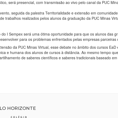
tico, será presencial, com transmissão ao vivo pelo canal da PUC Min
evento, seguida da palestra Territorialidade e extensão em comunidades
 de trabalhos realizados pelos alunos da graduação da PUC Minas Virtu
ão do I Sempex será uma ótima oportunidade para que os alunos das g
esenvolver para os problemas enfrentados pelas empresas parceiras 
xtensão da PUC Minas Virtual, esse debate no âmbito dos cursos EaD é
ica e humana dos alunos de cursos à distância. Ao mesmo tempo que e
tilhamento de saberes científicos e saberes tradicionais baseado em 
ELO HORIZONTE