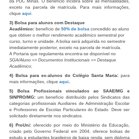
da PUC Minas. O benefício incidirá sobre as mensalidades,
exceto na parcela de matrícula. Para mais informações,
clique
aqui
.
3) Bolsa para alunos com Destaque
Acadêmico:
benefício de
50% de bolsa
concedido ao aluno
que obtiver o melhor rendimento acadêmico semestral por
curso, turno e unidade. A bolsa será adquirida no semestre
imediatamente posterior, exceto na parcela de matrícula.
A Portaria que regulamenta encontra-se disponível no
SGA/Aluno => Documentos Institucionais => Destaque
Acadêmico
;
4) Bolsa para ex-alunos do Colégio Santa Maria:
para
mais informações, clique
aqui
.
5) Bolsa Profissionais vinculados ao SAAE/MG e
SINPRO/MG:
um benefício distribuído pelos Sindicatos das
categorias profissionais Auxiliares de Administração Escolar
e Professores de Escolas Particulares do Estado. Deve ser
solicitado diretamente nos sindicatos.
6) ProUni:
oferecido por meio do Ministério da Educação,
criado pelo Governo Federal em 2004, oferece bolsas de
estudo a estudantes brasileiros de baixa renda, sem diploma