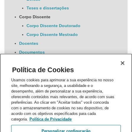
Teses e dissertações
Corpo Discente
Corpo Discente Doutorado
Corpo Discente Mestrado
Docentes
Documentos
Processo Seletivo
Política de Cookies
Notícias
Eventos
Selecionado atualmente
Usamos cookies para aprimorar a sua experiência no nosso
site, melhorando a segurança, a usabilidade e o
Intercâmbios
desempenho, além de personalizar a sua experiência,
Periódico
oferecendo conteúdos mais relevantes, de acordo com suas
preferências. Ao clicar em "Aceitar todos" você concorda
Publicações
com o armazenamento de cookies no seu dispositivo, de
acordo com os objetivos especificados para cada
Bolsa
categoria.
Política de Privacidade
Área aluno
Personalizar configuração
SGA Stricto Sensu