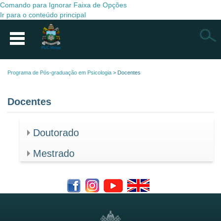
Comando para Ignorar Faixa de Opções
Ir para o conteúdo principal
Busca
Programa de Pós-graduação em Psicologia
>
Docentes
Docentes
Doutorado
Mestrado