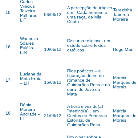
Carlos
Vinicius
A percepção do trágico
Terezinha
Teixeira
15.
em Cada homem é
06/06/12
Taborda
Palhares –
uma raça, de Mia
Moreira
LIT
Couto
Waneuza
Discurso religioso: um
Soares
estudo sobre textos
16.
Eulálio –
10/06/12
Hugo Mari
católicos
LIN
Rios poéticos – a
Luciane da
figuração do rio no
Márcia
Mota Frota
17.
romance de
16/08/12
Marques de
– LIT
Guimarães Rosa e na
Morais
obra de Jove da
Mata
Dênia
A hora e vez do(a)
Moreira
"menino(a)", em
Márcia
18.
Andrade –
21/08/12
Contos de Primeiras
Marques de
LIT
Estórias, de
Morais
Guimarães Rosa
Um olhar sobre a