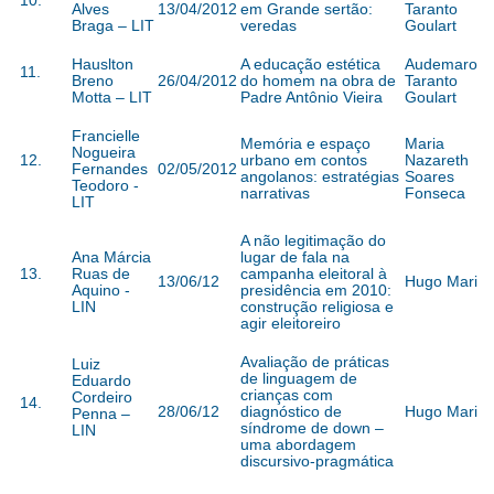
10.
Alves
13/04/2012
em Grande sertão:
Taranto
Braga – LIT
veredas
Goulart
Hauslton
A educação estética
Audemaro
11.
Breno
26/04/2012
do homem na obra de
Taranto
Motta – LIT
Padre Antônio Vieira
Goulart
Francielle
Memória e espaço
Maria
Nogueira
12.
urbano em contos
Nazareth
Fernandes
02/05/2012
angolanos: estratégias
Soares
Teodoro -
narrativas
Fonseca
LIT
A não legitimação do
Ana Márcia
lugar de fala na
13.
Ruas de
campanha eleitoral à
13/06/12
Hugo Mari
Aquino -
presidência em 2010:
LIN
construção religiosa e
agir eleitoreiro
Avaliação de práticas
Luiz
de linguagem de
Eduardo
crianças com
Cordeiro
14.
28/06/12
diagnóstico de
Hugo Mari
Penna –
síndrome de down –
LIN
uma abordagem
discursivo-pragmática