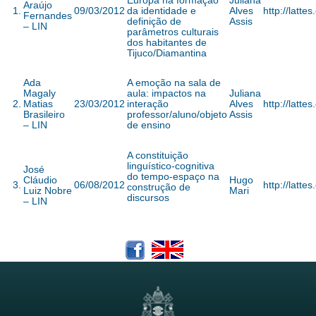
Europa na formação
Juliana
Araújo
1.
09/03/2012
da identidade e
Alves
http://latt
Fernandes
definição de
Assis
– LIN
parâmetros culturais
dos habitantes de
Tijuco/Diamantina
Ada
A emoção na sala de
Magaly
aula: impactos na
Juliana
2.
Matias
23/03/2012
interação
Alves
http://latt
Brasileiro
professor/aluno/objeto
Assis
– LIN
de ensino
A constituição
linguístico-cognitiva
José
do tempo-espaço na
Cláudio
Hugo
3.
06/08/2012
http://latt
construção de
Luiz Nobre
Mari
discursos
– LIN