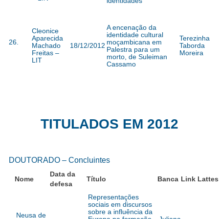
identidades
A encenação da
Cleonice
identidade cultural
Aparecida
Terezinha
26.
moçambicana em
Machado
18/12/2012
Taborda
Palestra para um
Freitas –
Moreira
morto, de Suleiman
LIT
Cassamo
TITULADOS EM 2012
DOUTORADO – Concluintes
Data da
Nome
Título
Banca
Link Lattes
defesa
Representações
sociais em discursos
sobre a influência da
Neusa de