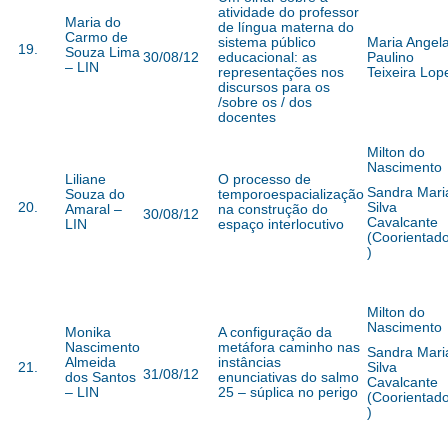
atividade do professor
Maria do
de língua materna do
Carmo de
sistema público
Maria Angel
19.
Souza Lima
30/08/12
educacional: as
Paulino
– LIN
representações nos
Teixeira Lop
discursos para os
/sobre os / dos
docentes
Milton do
Nascimento
Liliane
O processo de
Sandra Mari
Souza do
temporoespacialização
20.
Silva
Amaral –
na construção do
30/08/12
Cavalcante
LIN
espaço interlocutivo
(Coorientad
)
Milton do
Nascimento
Monika
A configuração da
Nascimento
metáfora caminho nas
Sandra Mari
Almeida
instâncias
21.
Silva
31/08/12
dos Santos
enunciativas do salmo
Cavalcante
– LIN
25 – súplica no perigo
(Coorientad
)