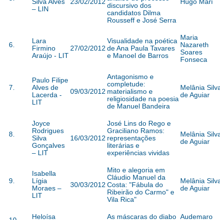
Silva Alves
23/02/2012
Hugo Mari
discursivo dos
– LIN
candidatos Dilma
Rousseff e José Serra
Maria
Lara
Visualidade na poética
6.
Nazareth
Firmino
27/02/2012
de Ana Paula Tavares
Soares
Araújo - LIT
e Manoel de Barros
Fonseca
Antagonismo e
Paulo Filipe
completude:
7.
Alves de
Melânia Silv
09/03/2012
materialismo e
Lacerda -
de Aguiar
religiosidade na poesia
LIT
de Manuel Bandeira
Joyce
José Lins do Rego e
Rodrigues
Graciliano Ramos:
8.
Melânia Silv
Silva
16/03/2012
representações
de Aguiar
Gonçalves
literárias e
– LIT
experiências vividas
Mito e alegoria em
Isabella
Cláudio Manuel da
9.
Lígia
Melânia Silv
30/03/2012
Costa: "Fábula do
Moraes –
de Aguiar
Ribeirão do Carmo" e
LIT
Vila Rica"
Heloísa
As máscaras do diabo
Audemaro