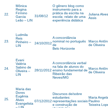
Mônica
O gênero blog como
Regina
instrumento para a
Firmino
prática da escrita na
22.
Juliana Alve
31/08/12
Garcia
escola: relato de uma
Assis
Leão – LIN
experiência didática
Ludmila
A concordância
Reis
23.
nominal no português
Marco Antôn
Pinheiro –
24/10/2012
de
de Oliveira
LIN
Belo Horizonte
Evani
A concordância verbal
Valéria
na fala de alunos do
Sabino de
24.
Marco Antôn
28/11/2012
ensino fundamental de
Oliveira –
de Oliveira
Ribeirão das
LIN
Neves/MG
Maria das
Dores
Discursos de/sobre
Eugênia
estudantes:
Maria Angel
25.
Alves
07/12/2012
representações sociais
Paulino
Evangelista
e construção de
Teixeira Lop
– LIN