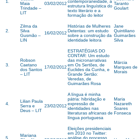
1.
contemporaneidade, a
Maia
03/02/2012
Taranto
estrutura linguística do
Trindade –
Goulart
texto literário e a
LIT
formação do leitor
Zilma da
Histórias de Mulheres
Jane
2.
Silva
Detentas: um estudo
Quintiliano
16/02/2012
Gusmão –
sobre a construção da
Guimarães
LIN
identidade leitora
Silva
ESTRATÉGIAS DO
CONTAR: Um estudo
Robson
das micronarrativas
Márcia
3.
Caetano
em Os Sertões, de
17/02/2012
Marques de
dos Santos
Euclides da Cunha, e
Morais
– LIT
Grande Sertão:
Veredas, de
Guimarães Rosa
A língua é minha
pátria: hibridação e
Maria
Lilian Paula
4.
expressão de
Nazareth
Serra e
23/02/2012
identidades nas
Soares
Deus – LIT
literaturas africanas de
Fonseca
língua portuguesa
Eleições presidenciais
em 2010 no Twitter:
Mariana
5.
análise do processo