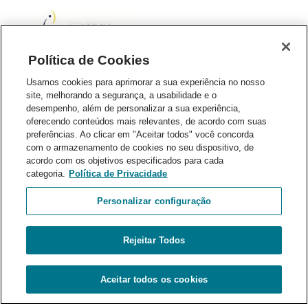
Política de Cookies
Usamos cookies para aprimorar a sua experiência no nosso
site, melhorando a segurança, a usabilidade e o
desempenho, além de personalizar a sua experiência,
oferecendo conteúdos mais relevantes, de acordo com suas
preferências. Ao clicar em "Aceitar todos" você concorda
com o armazenamento de cookies no seu dispositivo, de
acordo com os objetivos especificados para cada
categoria.
Política de Privacidade
Personalizar configuração
Av. Dom José Gaspar, 500 - Prédio 04 – 2º andar - Coração
Eucarístico - Belo Horizonte/MG - CEP: 30535901 - Telefone
Rejeitar Todos
geral: (31) 3319.4633
E-mail:
atendimentoppgcr@pucminas.br
/
Aceitar todos os cookies
ppgcr@pucminas.br
.