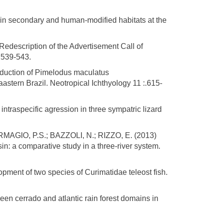
in secondary and human-modified habitats at the
description of the Advertisement Call of
 539-543.
duction of Pimelodus maculatus
stern Brazil. Neotropical Ichthyology 11 :.615-
raspecific agression in three sympatric lizard
MAGIO, P.S.; BAZZOLI, N.; RIZZO, E. (2013)
in: a comparative study in a three-river system.
pment of two species of Curimatidae teleost fish.
en cerrado and atlantic rain forest domains in