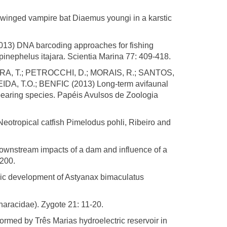
winged vampire bat Diaemus youngi in a karstic
3) DNA barcoding approaches for fishing
pinephelus itajara. Scientia Marina 77: 409-418.
RRA, T.; PETROCCHI, D.; MORAIS, R.; SANTOS,
IDA, T.O.; BENFIC (2013) Long-term avifaunal
pearing species. Papéis Avulsos de Zoologia
otropical catfish Pimelodus pohli, Ribeiro and
nstream impacts of a dam and influence of a
-200.
c development of Astyanax bimaculatus
aracidae). Zygote 21: 11-20.
rmed by Três Marias hydroelectric reservoir in