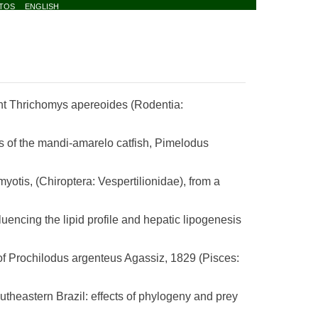
TOS
ENGLISH
nt Thrichomys apereoides (Rodentia:
of the mandi-amarelo catfish, Pimelodus
is, (Chiroptera: Vespertilionidae), from a
cing the lipid profile and hepatic lipogenesis
Prochilodus argenteus Agassiz, 1829 (Pisces:
theastern Brazil: effects of phylogeny and prey