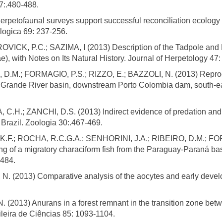
7:.480-488.
petofaunal surveys support successful reconciliation ecology 
ologica 69: 237-256.
CK, P.C.; SAZIMA, I (2013) Description of the Tadpole and Re
, with Notes on Its Natural History. Journal of Herpetology 47:
, D.M.; FORMAGIO, P.S.; RIZZO, E.; BAZZOLI, N. (2013) Repro
of Grande River basin, downstream Porto Colombia dam, south-eaa
.; ZANCHI, D.S. (2013) Indirect evidence of predation and int
 Brazil. Zoologia 30:.467-469.
K.F.; ROCHA, R.C.G.A.; SENHORINI, J.A.; RIBEIRO, D.M.; FOR
ing of a migratory characiform fish from the Paraguay-Paraná bas
1484.
N. (2013) Comparative analysis of the aocytes and early develo
2013) Anurans in a forest remnant in the transition zone betwe
leira de Ciências 85: 1093-1104.