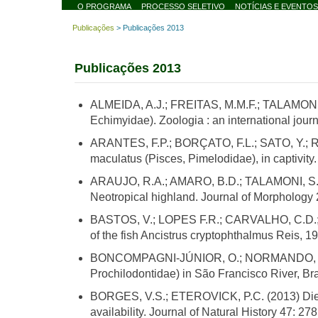
de
O PROGRAMA
PROCESSO SELETIVO
NOTÍCIAS E EVENTOS
Pós-
Publicações
>
Publicações 2013
graduação
em
Biodiversidade
Publicações 2013
e
Meio
Ambiente
ALMEIDA, A.J.; FREITAS, M.M.F.; TALAMONI, 
O PROGRAMA
Echimyidae). Zoologia : an international journ
Apresentação
ARANTES, F.P.; BORÇATO, F.L.; SATO, Y.; RI
Colegiado
maculatus (Pisces, Pimelodidae), in captivity
Comissões
ARAUJO, R.A.; AMARO, B.D.; TALAMONI, S.A.; 
Disciplinas
Neotropical highland. Journal of Morphology
Egressos
BASTOS, V.; LOPES F.R.; CARVALHO, C.D.; PU
Eventos tradicionais
of the fish Ancistrus cryptophthalmus Reis, 1
do programa
Infraestrutura
BONCOMPAGNI-JÚNIOR, O.; NORMANDO, F.T.; B
Prochilodontidae) in São Francisco River, Bra
Infraestrutura do
Programa
BORGES, V.S.; ETEROVICK, P.C. (2013) Diet of
Pós-doc
availability. Journal of Natural History 47: 27