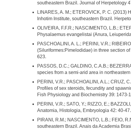
southeastern Brazil. Journal of Herpetology 4
LINARES, A. M.; ETEROVICK, P. C. (2013) Her
Inhotim Institute, southeastern Brazil. Herpet
OLIVEIRA, F.F.R.; NASCIMENTO, L.B.; ETEROVI
Physalaemus evangelistai (Anura, Leiuperidae)
PASCHOALINI, A. L.; PERINI, V.R.; RIBEIRO
(Siluriformes:Pimelodidae) in three section 
623.
PASSOS, D.C.; GALDINO, C.A.B.; BEZERRA, C.H
species from a semi-arid area in northeastern
PERINI, V.R.; PASCHOALINI, A.L.; CRUZ, C.
Profiles of sex steroids, fecundity and spawn
Fish Physiology and Biochemistry 39: 1473-
PERINI, V.R.; SATO, Y.; RIZZO, E.; BAZZOLI, 
Anatomia, Histologia, Embryologia 42: 40-47.
PIRANI, R.M.; NASCIMENTO, L.B.; FEIO, R.N. (
southeastern Brazil. Anais da Academia Brasi