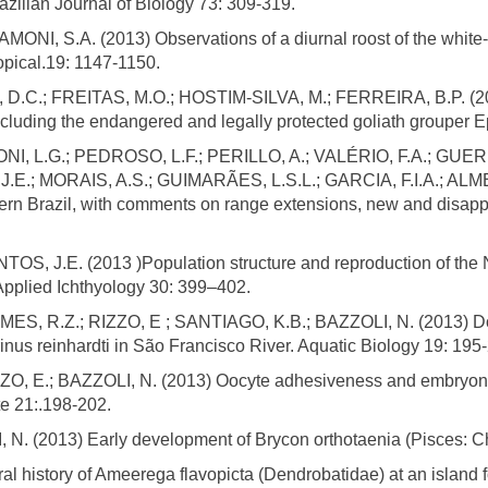
razilian Journal of Biology 73: 309-319.
I, S.A. (2013) Observations of a diurnal roost of the white-
opical.19: 1147-1150.
.C.; FREITAS, M.O.; HOSTIM-SILVA, M.; FERREIRA, B.P. (201
ncluding the endangered and legally protected goliath grouper E
, L.G.; PEDROSO, L.F.; PERILLO, A.; VALÉRIO, F.A.; GUE
J.E.; MORAIS, A.S.; GUIMARÃES, L.S.L.; GARCIA, F.I.A.; ALME
ern Brazil, with comments on range extensions, new and disap
 J.E. (2013 )Population structure and reproduction of the Ne
 Applied Ichthyology 30: 399–402.
, R.Z.; RIZZO, E ; SANTIAGO, K.B.; BAZZOLI, N. (2013) Dow
rinus reinhardti in São Francisco River. Aquatic Biology 19: 195
ZO, E.; BAZZOLI, N. (2013) Oocyte adhesiveness and embryoni
e 21:.198-202.
N. (2013) Early development of Brycon orthotaenia (Pisces: Ch
 history of Ameerega flavopicta (Dendrobatidae) at an island fo