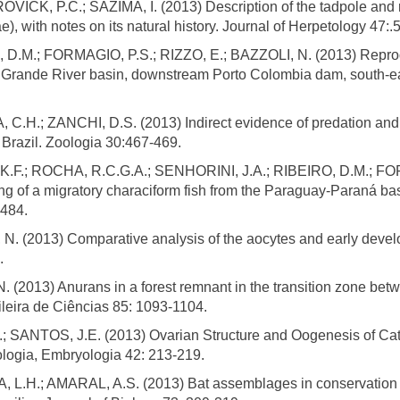
CK, P.C.; SAZIMA, I. (2013) Description of the tadpole and red
, with notes on its natural history. Journal of Herpetology 47:.
, D.M.; FORMAGIO, P.S.; RIZZO, E.; BAZZOLI, N. (2013) Repro
of Grande River basin, downstream Porto Colombia dam, south-ea
.; ZANCHI, D.S. (2013) Indirect evidence of predation and int
 Brazil. Zoologia 30:467-469.
K.F.; ROCHA, R.C.G.A.; SENHORINI, J.A.; RIBEIRO, D.M.; FOR
ing of a migratory characiform fish from the Paraguay-Paraná bas
1484.
N. (2013) Comparative analysis of the aocytes and early develo
.
2013) Anurans in a forest remnant in the transition zone betwe
leira de Ciências 85: 1093-1104.
ANTOS, J.E. (2013) Ovarian Structure and Oogenesis of Catfis
tologia, Embryologia 42: 213-219.
L.H.; AMARAL, A.S. (2013) Bat assemblages in conservation ar