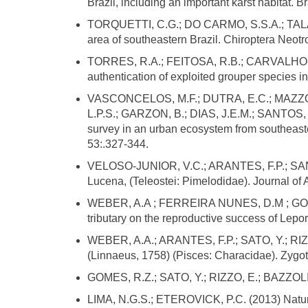
Brazil, including an important karst habitat. B
TORQUETTI, C.G.; DO CARMO, S.S.A.; TALAMON
area of southeastern Brazil. Chiroptera Neotr
TORRES, R.A.; FEITOSA, R.B.; CARVALHO, D
authentication of exploited grouper species i
VASCONCELOS, M.F.; DUTRA, E.C.; MAZZONI
L.P.S.; GARZON, B.; DIAS, J.E.M.; SANTOS, 
survey in an urban ecosystem from southeast
53:.327-344.
VELOSO-JUNIOR, V.C.; ARANTES, F.P.; SANTOS,
Lucena, (Teleostei: Pimelodidae). Journal of
WEBER, A.A ; FERREIRA NUNES, D.M ; GOMES
tributary on the reproductive success of Lepo
WEBER, A.A.; ARANTES, F.P.; SATO, Y.; RIZ
(Linnaeus, 1758) (Pisces: Characidae). Zygot
GOMES, R.Z.; SATO, Y.; RIZZO, E.; BAZZOLI, 
LIMA, N.G.S.; ETEROVICK, P.C. (2013) Natural