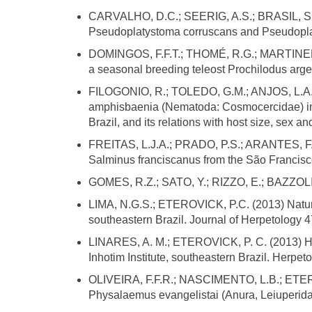
Projetos de pesquisa
CARVALHO, D.C.; SEERIG, A.S.; BRASIL, S.A.F
em andamento
Pseudoplatystoma corruscans and Pseudoplatys
Processo Seletivo
DOMINGOS, F.F.T.; THOMÉ, R.G.; MARTINELLI, 
Processo de seleção
a seasonal breeding teleost Prochilodus arge
Bolsas
FILOGONIO, R.; TOLEDO, G.M.; ANJOS, L.A.;
Notícias e Eventos
amphisbaenia (Nematoda: Cosmocercidae) in 
Publicações
Selecionado
Brazil, and its relations with host size, sex 
atualmente
FREITAS, L.J.A.; PRADO, P.S.; ARANTES, F.P
Publicações 2025
Salminus franciscanus from the São Francisc
Publicações 2024
GOMES, R.Z.; SATO, Y.; RIZZO, E.; BAZZOLI, 
Publicações 2023
Publicações 2022
LIMA, N.G.S.; ETEROVICK, P.C. (2013) Natural
southeastern Brazil. Journal of Herpetology 4
Publicações 2021
Publicações 2019
LINARES, A. M.; ETEROVICK, P. C. (2013) Her
Inhotim Institute, southeastern Brazil. Herpet
Publicações 2018
Publicações 2017
OLIVEIRA, F.F.R.; NASCIMENTO, L.B.; ETEROVI
Physalaemus evangelistai (Anura, Leiuperidae)
Publicações 2016