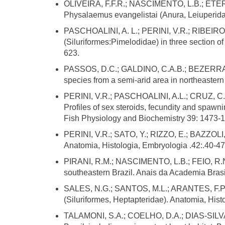
Publicações 2015
OLIVEIRA, F.F.R.; NASCIMENTO, L.B.; ETEROVI
Physalaemus evangelistai (Anura, Leiuperidae)
Publicações 2014
Publicações 2013
PASCHOALINI, A. L.; PERINI, V.R.; RIBEIRO
(Siluriformes:Pimelodidae) in three section 
2025
623.
Teses / Dissertações
PASSOS, D.C.; GALDINO, C.A.B.; BEZERRA, C.H
Docentes
species from a semi-arid area in northeastern
Contato
PERINI, V.R.; PASCHOALINI, A.L.; CRUZ, C.
Documentos
Profiles of sex steroids, fecundity and spawn
ENGLISH
Fish Physiology and Biochemistry 39: 1473-
PERINI, V.R.; SATO, Y.; RIZZO, E.; BAZZOLI, 
Anatomia, Histologia, Embryologia .42:.40-47
PIRANI, R.M.; NASCIMENTO, L.B.; FEIO, R.N. (
southeastern Brazil. Anais da Academia Brasi
SALES, N.G.; SANTOS, M.L.; ARANTES, F.P.; S
(Siluriformes, Heptapteridae). Anatomia, His
TALAMONI, S.A.; COELHO, D.A.; DIAS-SILVA, 