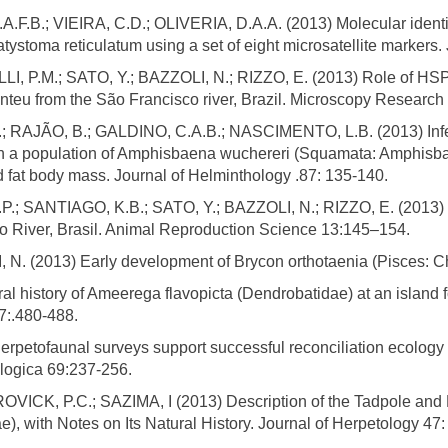
.B.; VIEIRA, C.D.; OLIVERIA, D.A.A. (2013) Molecular identific
toma reticulatum using a set of eight microsatellite markers. 
P.M.; SATO, Y.; BAZZOLI, N.; RIZZO, E. (2013) Role of HSP70 i
nteu from the São Francisco river, Brazil. Microscopy Researc
 RAJÃO, B.; GALDINO, C.A.B.; NASCIMENTO, L.B. (2013) Infec
a population of Amphisbaena wuchereri (Squamata: Amphisbaen
and fat body mass. Journal of Helminthology .87: 135-140.
.; SANTIAGO, K.B.; SATO, Y.; BAZZOLI, N.; RIZZO, E. (2013) R
o River, Brasil. Animal Reproduction Science 13:145–154.
N. (2013) Early development of Brycon orthotaenia (Pisces: Ch
 history of Ameerega flavopicta (Dendrobatidae) at an island fo
7:.480-488.
petofaunal surveys support successful reconciliation ecology 
ologica 69:237-256.
CK, P.C.; SAZIMA, I (2013) Description of the Tadpole and Re
, with Notes on Its Natural History. Journal of Herpetology 47: