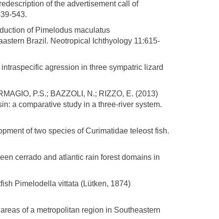
escription of the advertisement call of
539-543.
duction of Pimelodus maculatus
astern Brazil. Neotropical Ichthyology 11:615-
raspecific agression in three sympatric lizard
MAGIO, P.S.; BAZZOLI, N.; RIZZO, E. (2013)
in: a comparative study in a three-river system.
pment of two species of Curimatidae teleost fish.
en cerrado and atlantic rain forest domains in
h Pimelodella vittata (Lütken, 1874)
eas of a metropolitan region in Southeastern