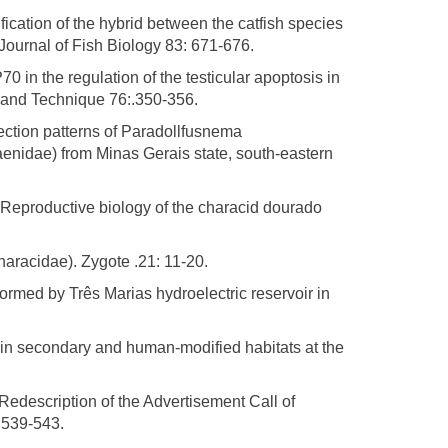
ation of the hybrid between the catfish species
Journal of Fish Biology 83: 671-676.
n the regulation of the testicular apoptosis in
h and Technique 76:.350-356.
tion patterns of Paradollfusnema
idae) from Minas Gerais state, south-eastern
eproductive biology of the characid dourado
aracidae). Zygote .21: 11-20.
rmed by Três Marias hydroelectric reservoir in
in secondary and human-modified habitats at the
description of the Advertisement Call of
 539-543.