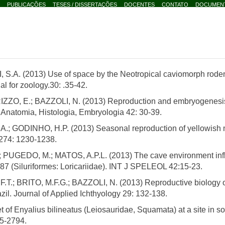
PUBLICAÇÕES
TESES / DISSERTAÇÕES
DOCENTES
CONTATO
DOCUMEN
S.A. (2013) Use of space by the Neotropical caviomorph rode
al for zoology.30: .35-42.
ZZO, E.; BAZZOLI, N. (2013) Reproduction and embryogenesis 
. Anatomia, Histologia, Embryologia 42: 30-39.
GODINHO, H.P. (2013) Seasonal reproduction of yellowish myot
 274: 1230-1238.
GEDO, M.; MATOS, A.P.L. (2013) The cave environment influen
987 (Siluriformes: Loricariidae). INT J SPELEOL 42:15-23.
RITO, M.F.G.; BAZZOLI, N. (2013) Reproductive biology of 
zil. Journal of Applied Ichthyology 29: 132-138.
 Enyalius bilineatus (Leiosauridae, Squamata) at a site in sou
85-2794.