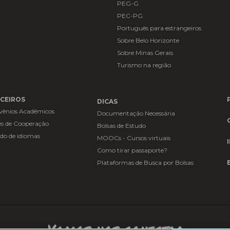
PEG-G
PEC-PG
Português para estrangeiros
Sobre Belo Horizonte
Sobre Minas Gerais
Turismo na região
CEIROS
DICAS
vênios Acadêmicos
Documentação Necessária
s de Cooperação
Bolsas de Estudo
do de idiomas
MOOCs - Cursos virtuais
Como tirar passaporte?
Plataformas de Busca por Bolsas
Vamos nos conectar