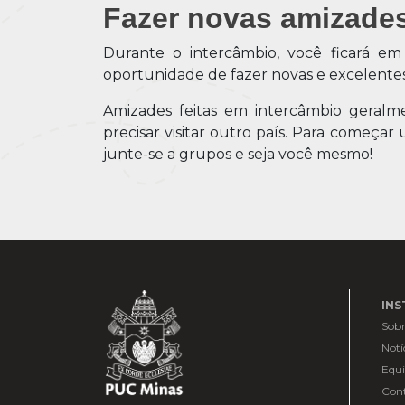
Fazer novas amizade
Durante o intercâmbio, você ficará em
oportunidade de fazer novas e excelentes 
Amizades feitas em intercâmbio geralm
precisar visitar outro país. Para começ
junte-se a grupos e seja você mesmo!
INS
Sobr
Notí
Equ
Con