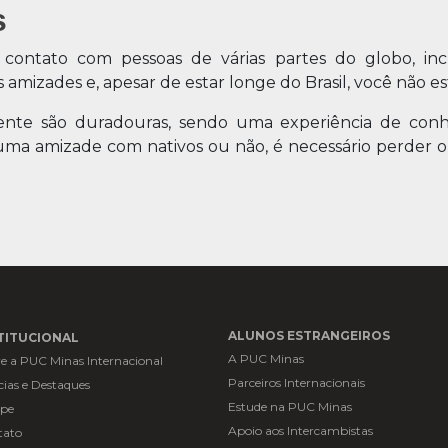
s
 contato com pessoas de várias partes do globo, inc
amizades e, apesar de estar longe do Brasil, você não es
ente são duradouras, sendo uma experiência de conh
ar uma amizade com nativos ou não, é necessário perder
ALUNOS ESTRANGEIROS
TITUCIONAL
A PUC Minas
e a PUC Minas Internacional
Parceiros Internacionais
cias e Destaques
Estude na PUC Minas
ipe
Apoio aos Intercambistas
tato