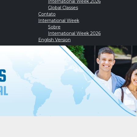
International Week 2026
Global Classes
Contato
International Week
Sobre
International Week 2026
English Version