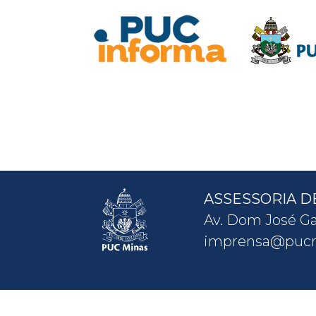
ASSESSORIA D
Av. Dom José Ga
imprensa@pucm