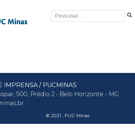
E IMPRENSA / PUCMINAS
spar, 500, Prédio 2 • Belo Horizonte - MG
inas.br
© 2021 . PUC Minas