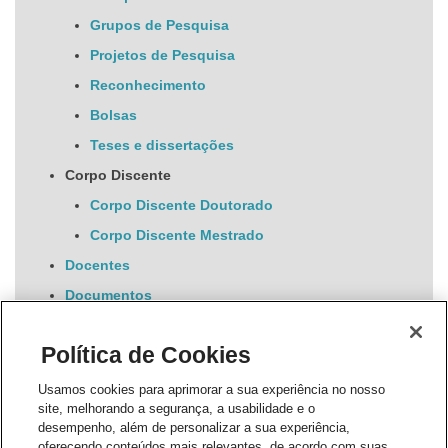
Grupos de Pesquisa
Projetos de Pesquisa
Reconhecimento
Bolsas
Teses e dissertações
Corpo Discente
Corpo Discente Doutorado
Corpo Discente Mestrado
Docentes
Documentos
Processo Seletivo
Política de Cookies
Notícias
Selecionado atualmente
Eventos
Usamos cookies para aprimorar a sua experiência no nosso
site, melhorando a segurança, a usabilidade e o
Intercâmbios
desempenho, além de personalizar a sua experiência,
Periódico
oferecendo conteúdos mais relevantes, de acordo com suas