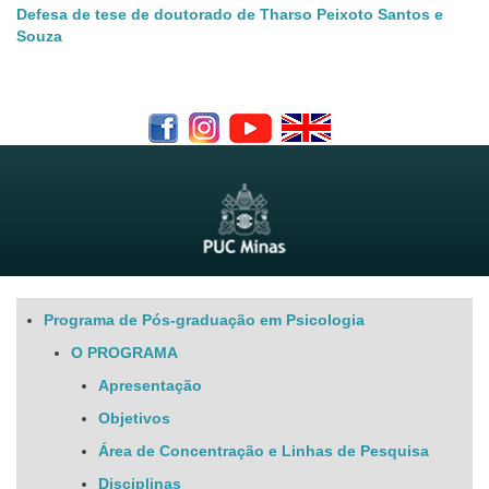
Defesa de tese de doutorado de Tharso Peixoto Santos e
Souza
Programa de Pós-graduação em Psicologia
O PROGRAMA
Apresentação
Objetivos
Área de Concentração e Linhas de Pesquisa
Disciplinas