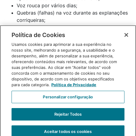
Voz rouca por vários dias;
Quebras (falhas) na voz durante as explanações
corriqueiras;
Diminuição da flexibilidade vocal, voz trêmula;
Política de Cookies
Diminuição de volume da voz, gerando esforço
para conseguir falar um pouco mais alto ou
Usamos cookies para aprimorar a sua experiência no
gritar;
nosso site, melhorando a segurança, a usabilidade e o
desempenho, além de personalizar a sua experiência,
Voz mais grave do que no início da profissão.
oferecendo conteúdos mais relevantes, de acordo com
suas preferências. Ao clicar em "Aceitar todos" você
concorda com o armazenamento de cookies no seu
Alterações mais frequentes:
dispositivo, de acordo com os objetivos especificados
para cada categoria.
Política de Privacidade
Fadiga (cansaço) vocal ocupacional;
Personalizar configuração
Síndrome de tensão do músculo esquelética
(tensão no pescoço e ombros);
Nódulos de pregas vocais (“calos nas cordas
Rejeitar Todos
vocais”);
Pólipo de pregas vocais.
Aceitar todos os cookies