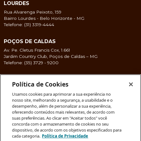
LOURDES
Rua Alvarenga Peixoto, 159
Bairro Lourdes - Belo Horizonte - MG
Telefone: (31) 3319-4444
POÇOS DE CALDAS
Av. Pe. Cletus Francis Cox, 1.661
Jardim Country Club, Poços de Caldas – MG
Telefone: (35) 3729 - 9200
Política de Cookies
SÃO GABRIEL
Rua Walter Ianni, 255
Usamos cookies para aprimorar a sua experiência no
São Gabriel - Belo Horizonte - MG
nosso site, melhorando a segurança, a usabilidade e o
Telefone: (31) 3319-4444
desempenho, além de personalizar a sua experiência,
oferecendo conteúdos mais relevantes, de acordo com
suas preferências. Ao clicar em "Aceitar todos" você
SERRO
concorda com o armazenamento de cookies no seu
dispositivo, de acordo com os objetivos especificados para
Praça João Pessoa, 74
cada categoria.
Política de Privacidade
Centro – Serro/MG