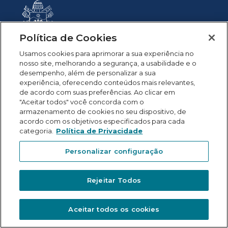
Política de Cookies
Usamos cookies para aprimorar a sua experiência no
ASSESSORIA DE IMPRENSA /
nosso site, melhorando a segurança, a usabilidade e o
PUCMINAS
desempenho, além de personalizar a sua
experiência, oferecendo conteúdos mais relevantes,
Av. Dom José Gaspar, 500, Prédio 2 •
de acordo com suas preferências. Ao clicar em
Belo Horizonte - MG
"Aceitar todos" você concorda com o
armazenamento de cookies no seu dispositivo, de
imprensa@pucminas.br
acordo com os objetivos especificados para cada
categoria.
Política de Privacidade
© 2021 . PUC Minas
Personalizar configuração
Rejeitar Todos
Aceitar todos os cookies