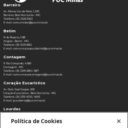
Barreiro
Av. Afonso Vaz de Melo, 1.200
Barreiro, Belo Horizonte - MG
Telefone: (31) 3328-9502
E-mail:
comunicbar@pucminas.br
Betim
R. do Rosário, 1.081
Angola - Betim - MG
Telefone: (31) 3539-6812
E-mail:
comunicacaopucbetim@pucminas.br
Contagem
R. Rio Comprido, 4.580
Contagem - MG
Telefone: (31) 3399-5815 / 5817
E-mail:
comunicacaocontagem@pucminas.br
Coração Eucarístico
Av. Dom José Gaspar, 500
Coração Eucarístico - Belo Horizonte - MG
Telefone: (31) 3319-4576 / 4093
E-mail:
pucaberta@pucminas.br
Lourdes
Avenida Brasil, 2023
Política de Cookies
Savassi - Belo Horizonte - MG
Telefone: (31) 3131-2476
E-mail:
comunicacao.lourdes@pucminas.br